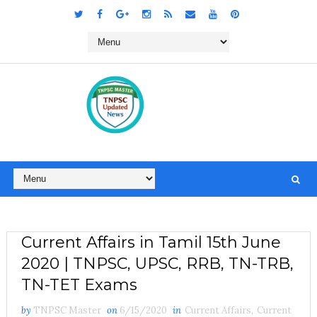
Current Affairs in Tamil 15th June
2020 | TNPSC, UPSC, RRB, TN-TRB,
TN-TET Exams
by
TNPSC Master
on
6/15/2020
in
Current Affairs
,
Current