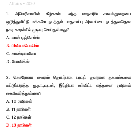
Affairs - 2020
1. அமெரிகாவின் கீழ்கண்ட எந்த மாநகரில் காவல்துறையை
ஒழித்துவிட்டு மக்களே நடத்தும் பாதுகாப்பு அமைப்பை நடத்துவதென
நகர கவுன்சில் முடிவு செய்துள்ளது?
A. லாஸ் ஏஞ்செல்ஸ்
B. மினியாபொலிஸ்
C. சாண்டியாகோ
D. போனிக்ஸ்
2. கொரோனா வைரஸ் தொடர்பாக பரவும் தவறான தகவல்களை
கட்டுப்படுத்த ஐ.நா.,வுடன், இந்தியா உள்ளிட்ட எத்தனை நாடுகள்
கைகோர்த்துள்ளன?
A. 10 நாடுகள்
B. 11 நாடுகள்
C. 12 நாடுகள்
D. 13 நாடுகள்