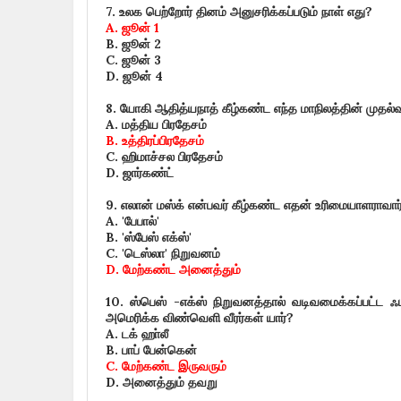
7.
உலக பெற்றோர் தினம் அனுசரிக்கப்படும் நாள் எது
?
A.
ஜூன்
1
B.
ஜூன்
2
C.
ஜூன்
3
D.
ஜூன்
4
8.
யோகி ஆதித்யநாத் கீழ்கண்ட எந்த மாநிலத்தின் முதல்வ
A.
மத்திய பிரதேசம்
B.
உத்திரப்பிரதேசம்
C.
ஹிமாச்சல பிரதேசம்
D.
ஜார்கண்ட்
9.
எலான் மஸ்க் என்பவர் கீழ்கண்ட எதன் உரிமையாளராவார
A. '
பேபால்
'
B. '
ஸ்பேஸ் எக்ஸ்
'
C. '
டெஸ்லா
'
நிறுவனம்
D.
மேற்கண்ட அனைத்தும்
10.
ஸ்பெஸ் -எக்ஸ் நிறுவனத்தால் வடிவமைக்கப்பட்ட ஃ
அமெரிக்க விண்வெளி வீரர்கள் யார்
?
A.
டக் ஹா்லீ
B.
பாப் பேன்கென்
C.
மேற்கண்ட இருவரும்
D.
அனைத்தும் தவறு