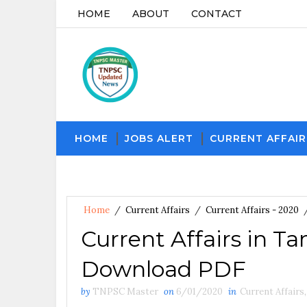
HOME
ABOUT
CONTACT
HOME
JOBS ALERT
CURRENT AFFAIR
Home
/
Current Affairs
/
Current Affairs - 2020
Current Affairs in T
Download PDF
by
TNPSC Master
on
6/01/2020
in
Current Affairs