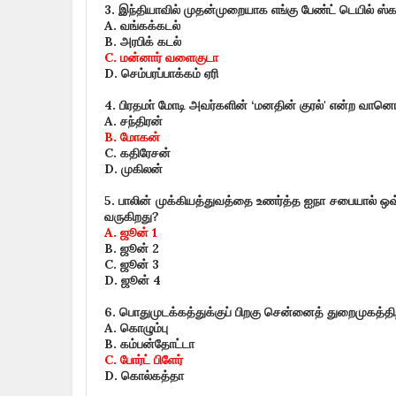
3.
இந்தியாவில் முதன்முறையாக எங்கு பேண்ட் டெயில் ஸ்கார
A.
வங்கக்கடல்
B.
அரபிக் கடல்
C.
மன்னார் வளைகுடா
D.
செம்பரப்பாக்கம் ஏரி
4.
பிரதமா் மோடி அவர்களின்
‘
மனதின் குரல்
'
என்ற வானொலி 
A.
சந்திரன்
B.
மோகன்
C.
கதிரேசன்
D.
முகிலன்
5.
பாலின் முக்கியத்துவத்தை உணர்த்த ஐநா சபையால் ஒவ்
வருகிறது
?
A.
ஜூன்
1
B.
ஜூன்
2
C.
ஜூன்
3
D.
ஜூன்
4
6.
பொதுமுடக்கத்துக்குப் பிறகு சென்னைத் துறைமுகத்திற்
A.
கொழும்பு
B.
கம்பன்தோட்டா
C.
போர்ட் பிளேர்
D.
கொல்கத்தா