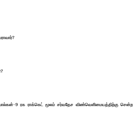
ராவார்
?
்
?
பால்கன்-
9
ரக ராக்கெட் மூலம் சர்வதேச விண்வெளிமையத்திற்கு சென்ற