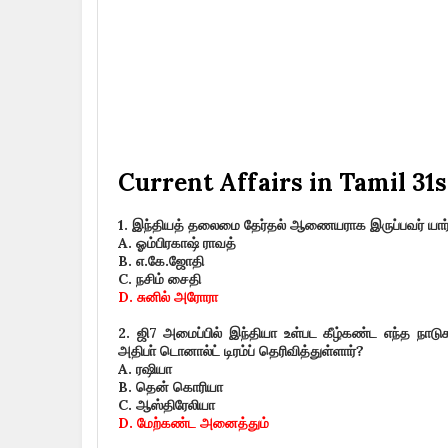
Current Affairs in Tamil 3
1.
இந்தியத் தலைமை தேர்தல் ஆணையராக இருப்பவர் யார
A.
ஓம்பிரகாஷ் ராவத்
B.
எ.கே.ஜோதி
C.
நசிம் சைதி
D.
சுனில் அரோரா
2.
ஜி
7
அமைப்பில் இந்தியா உள்பட கீழ்கண்ட எந்த நா
அதிபா் டொனால்ட் டிரம்ப் தெரிவித்துள்ளார்
?
A.
ரஷியா
B.
தென் கொரியா
C.
ஆஸ்திரேலியா
D.
மேற்கண்ட அனைத்தும்