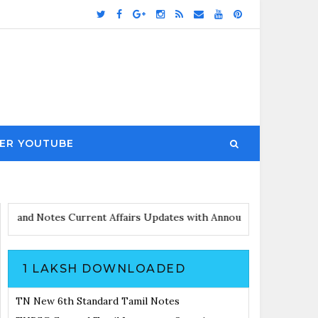
ER YOUTUBE
DF File and Notes
Current Affairs Updates with Announcement
Re
1 LAKSH DOWNLOADED
TN New 6th Standard Tamil Notes