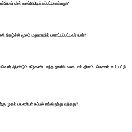
்பியன் மீன் கண்டுபிடிக்கப்பட்டடுள்ளது
?
நிகழ்ச்சி மூலம் மதுரையில் பாராட்டப்பட்டவர் யார்
?
வொர் ஆண்டும் கீழ்கண்ட எந்த நாளில் உலக பால் தினம்
’
கொண்டாடப்
பட்டு
கு முதல் பயணியா் கப்பல் எங்கிருந்து வந்தது
?