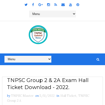
TNPSC Group 2 & 2A Exam Hall
Ticket Download - 2022.
by
TNPSC Master
on
5/11/2022
in
Hall Ticket
,
TNPSC
Group 2 A