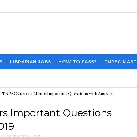
S
LIBRARIAN JOBS
HOW TO PASS?
TNPSC MAST
Download PDF File and Notes
Current Affairs U
/
TNPSC Current Affairs Important Questions with Answer:
rs Important Questions
019
Current Affairs - 2019