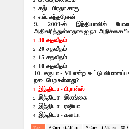
சத்ய பிரதா சாகு
எல். சுந்தரேசன்
9. 2009-
ல் இந்தியாவில் போ
அதிகரித்துள்ளதாக ஐ.நா. அறிக்கையில்
30
சதவீதம்
20
சதவீதம்
15
சதவீதம்
10
சதவீதம்
10.
கருடா -
VI
என்ற கூட்டு விமானப்
நடைபெற உள்ளது
?
இந்தியா - பிரான்ஸ்
இந்தியா - இலங்கை
இந்தியா - ரஷியா
இந்தியா - கனடா
Tags
# Current Affairs
# Current Affairs - 2019