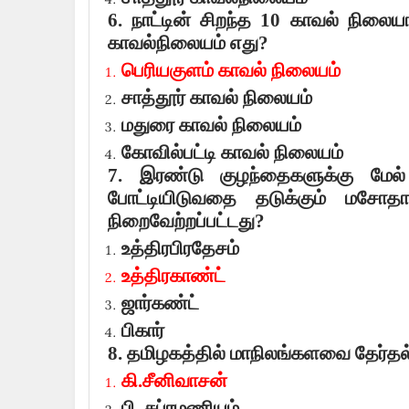
6.
நாட்டின் சிறந்த
10
காவல் நிலையங்க
காவல்நிலையம் எது
?
பெரியகுளம் காவல் நிலையம்
சாத்தூர் காவல் நிலையம்
மதுரை காவல் நிலையம்
கோவில்பட்டி காவல் நிலையம்
7.
இரண்டு குழந்தைகளுக்கு மேல்
போட்டியிடுவதை தடுக்கும் மசோத
நிறைவேற்றப்பட்டது
?
உத்திரபிரதேசம்
உத்திரகாண்ட்
ஜார்கண்ட்
பிகார்
8.
தமிழகத்தில் மாநிலங்களவை தேர்தல்
கி.சீனிவாசன்
பி. சுப்ரமணியம்