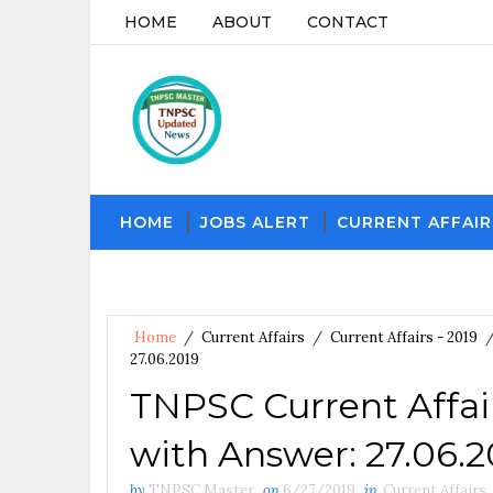
HOME
ABOUT
CONTACT
HOME
JOBS ALERT
CURRENT AFFAIR
Home
/
Current Affairs
/
Current Affairs - 2019
27.06.2019
TNPSC Current Affai
with Answer: 27.06.2
by
TNPSC Master
on
6/27/2019
in
Current Affairs
,