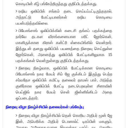
கொடியின் கீழ் பங்கேற்றிருந்தது குறிப்பிடத்தக்கது.
ரஷிய ஒலிம்பிக் சங்கம் தடை செய்யப்பட்டிருந்ததால்,
அந்நாட்டு போட்டியாளர்கள் ரஷிய கொடியை
பயன்படுத்தவில்லை.
பியோங்சாங் ஒலிம்பிக்கின் கடைசி தங்கப் பதக்கத்தை
நார்வே தடகள வீராங்கனையான மரிட் ஜோர்கென்,
மகளிருக்கான கிராஸ் கன்ட்ரி ஸ்கையிங்கில் வென்றார்.
இத்துடன் தனது ஒலிம்பிக் பயணத்தை நிறைவு செய்துள்ள
ஜோர்கென், அனைத்து ஒலிம்பிக் போட்டிகளிலுமாக 15
பதக்கங்கள் வென்றுள்ளது குறிப்பிடத்தக்கது.
நிறைவு நிகழ்வாக, ஒலிம்பிக் போட்டிக்கான கொடியை
பியோங்சாங் நகர மேயர் சிம் ஜே குக்கிடம் இருந்து பெற்ற
சர்வதேச ஒலிம்பிக் கமிட்டி தலைவர் தாமஸ் பாச், அடுத்த
குளிர்கால ஒலிம்பிக் போட்டி நடைபெறவுள்ள சீனாவின்
பெய்ஜிங் நகர மேயர் சென் ஜின்னிங்கிடம் அதை
ஒப்படைத்தார்.
நிறைவு விழா நிகழ்ச்சியில் தலைவர்கள் பங்கேற்பு
நிறைவு விழா நிகழ்ச்சியில் தென் கொரிய அதிபர் மூன் ஜே
இன், அமெரிக்க அதிபர் டொனால்ட் டிரம்பின் மகளும்,
அவரது ஆலோசகருமான இவான்கா டிரம்ப், வட கொரிய