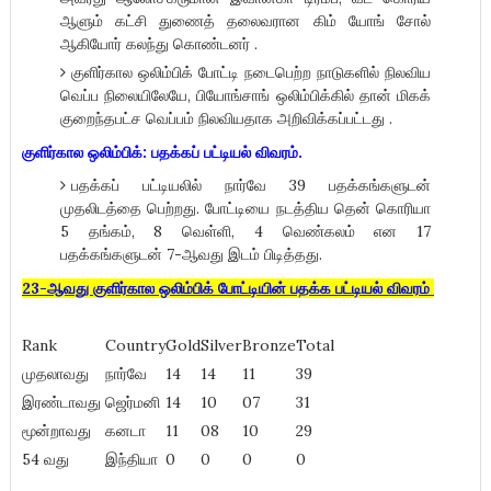
ஆளும் கட்சி துணைத் தலைவரான கிம் யோங் சோல்
ஆகியோர் கலந்து கொண்டனர் .
குளிர்கால ஒலிம்பிக் போட்டி நடைபெற்ற நாடுகளில் நிலவிய
வெப்ப நிலையிலேயே, பியோங்சாங் ஒலிம்பிக்கில் தான் மிகக்
குறைந்தபட்ச வெப்பம் நிலவியதாக அறிவிக்கப்பட்டது .
குளிர்கால ஒலிம்பிக்: பதக்கப் பட்டியல் விவரம்.
பதக்கப் பட்டியலில் நார்வே 39 பதக்கங்களுடன்
முதலிடத்தை பெற்றது. போட்டியை நடத்திய தென் கொரியா
5 தங்கம், 8 வெள்ளி, 4 வெண்கலம் என 17
பதக்கங்களுடன் 7-ஆவது இடம் பிடித்தது.
23-ஆவது குளிர்கால ஒலிம்பிக் போட்டியின் பதக்க பட்டியல் விவரம்
Rank
Country
Gold
Silver
Bronze
Total
முதலாவது
நார்வே
14
14
11
39
இரண்டாவது
ஜெர்மனி
14
10
07
31
மூன்றாவது
கனடா
11
08
10
29
54 வது
இந்தியா
0
0
0
0