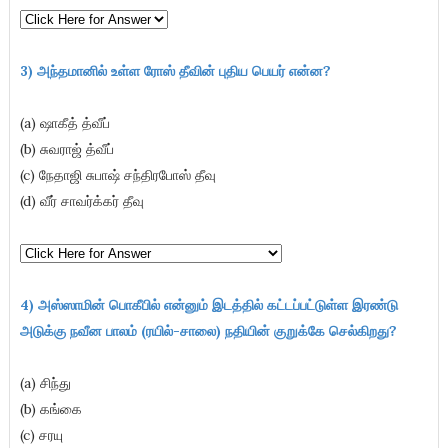
3) அந்தமானில் உள்ள ரோஸ் தீவின் புதிய பெயர் என்ன
?
(a) ஷாகீத் த்வீப்
(b) சுவராஜ் த்வீப்
(c) நேதாஜி சுபாஷ் சந்திரபோஸ் தீவு
(d) வீர் சாவர்க்கர் தீவு
4) அஸ்ஸாமின்
பொகீபில் என்னும் இடத்தில் கட்டப்பட்டுள்ள இரண்டு
அடுக்கு நவீன பாலம் (ரயில்-சாலை) நதியின் குறுக்கே செல்கிறது?
(a) சிந்து
(b) கங்கை
(c) சரயு