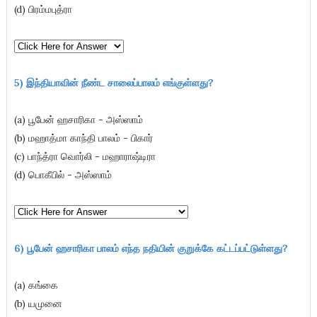
(d) பிரம்மபுத்ரா
5) இந்தியாவின் நீண்ட சாலைப்பாலம் எங்குள்ளது
?
(a) பூபேன் ஹசாரிகா - அஸ்ஸாம்
(b) மஹாத்மா காந்தி பாலம் - பிகார்
(c) பாந்த்ரா வொர்லி - மஹாராஷ்டிரா
(d) பொகீபில் - அஸ்ஸாம்
6)
பூபேன் ஹசாரிகா
பாலம் எந்த நதியின் குறுக்கே கட்டப்பட்டுள்ளது?
(a) கங்கை
(b) யமுனை