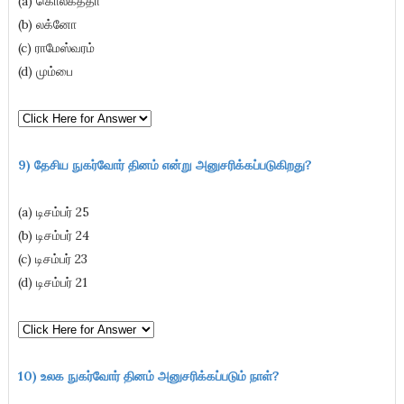
(a) கொல்கத்தா
(b) லக்னோ
(c) ராமேஸ்வரம்
(d) மும்பை
9) தேசிய நுகர்வோர் தினம் என்று அனுசரிக்கப்படுகிறது
?
(a) டிசம்பர் 25
(b) டிசம்பர் 24
(c) டிசம்பர் 23
(d) டிசம்பர் 21
10) உலக நுகர்வோர் தினம் அனுசரிக்கப்படும் நாள்?