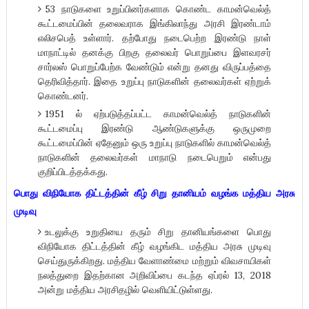
53 நாடுகளை உறுப்பினர்களாக கொண்ட காமன்வெல்த்
கூட்டமைப்பின் தலைவராக இங்கிலாந்து அரசி இரண்டாம்
எலிசபெத் உள்ளார். தற்போது நடைபெற்ற இரண்டு நாள்
மாநாட்டில் தனக்கு பிறகு தலைவர் பொறுப்பை இளவரசர்
சார்லஸ் பொறுப்பேற்க வேண்டும் என்று தனது விருப்பத்தை
தெரிவித்தார். இதை உறுப்பு நாடுகளின் தலைவர்கள் ஏற்றுக்
கொண்டனர்.
1951 ல் ஏற்படுத்தப்பட்ட காமன்வெல்த் நாடுகளின்
கூட்டமைப்பு இரண்டு ஆண்டுகளுக்கு ஒருமுறை
கூட்டமைப்பின் ஏதேனும் ஒரு உறுப்பு நாடுகளில் காமன்வெல்த்
நாடுகளின் தலைவர்கள் மாநாடு நடைபெறும் என்பது
குறிப்பிடத்தக்கது.
பொது விநியோக திட்டத்தின் கீழ் சிறு தானியம் வழங்க மத்திய அரசு
முடிவு
உடலுக்கு உறுதியை தரும் சிறு தானியங்களை பொது
விநியோக திட்டத்தின் கீழ் வழங்கிட மத்திய அரசு முடிவு
செய்துருக்கிறது. மத்திய வேளாண்மை மற்றும் விவசாயிகள்
நலத்துறை இதற்கான அறிவிப்பை கடந்த ஏப்ரல் 13, 2018
அன்று மத்திய அரசிதழில் வெளியிட்டுள்ளது.