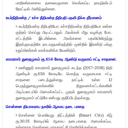
மாநிலங்களவை தலைவருமான வெங்கய்ய நாயுடுவிடம்
நோட்டிஸ் அளித்துள்ளன.
உயர்நீதிமன்ற / உச்ச நீதிமன்ற நீதிபதி பதவி நீக்க தீர்மானம்
உயர்நீதிமன்ற நீதிபதியோ, உச்சநீதிமன்ற நீதிபதியோ என்ன
குற்றம் செய்து பிடிபட்டாலும், அவர்கள் மீது வழக்கு போட
சட்டத்தில் இடமில்லை. அவர்களை பதவியிலிருந்து
இறக்குவதற்கே நாடாளுமன்றத்தில் மூன்றில் இரண்டு பங்கு
உறுப்பினர்கள் வாக்களிக்க வேண்டும்.
காமராசர் துறைமுகம் ரூ.656 கோடி ஆண்டு வருவாய் ஈட்டி சாதனை.
எண்ணூர் காமராசர் துறைமுகம் கடந்த (2017-2018) நிதி
ஆண்டில் ரூ.656 கோடியே மொத்த வருவாயாக ஈட்டி
சாதனை படைத்துள்ளது. நாட்டில் உள்ள 12
பெருந்துறைமுகங்களில் நிறுவனச்சட்டங்களின்
அடிப்படையில் அமைக்கப்பட்ட முதல் துறைமுகம் காமராசர்
துறைமுகம் மட்டுமே என்பது குறிப்பிடத்தக்கது.
சென்னை தியாகராய நகரில் ஆகாய நடை பாதை
சென்னை பொலிவுறு திட்டத்தின் (Smart City) கீழ்
ரூ.30.35 கோடியில் ஆகாய நடைபாதை அமைக்கப்பட
உள்ளதாக சென்னை மாநகராட்சி தெரிவித்துள்ளது.