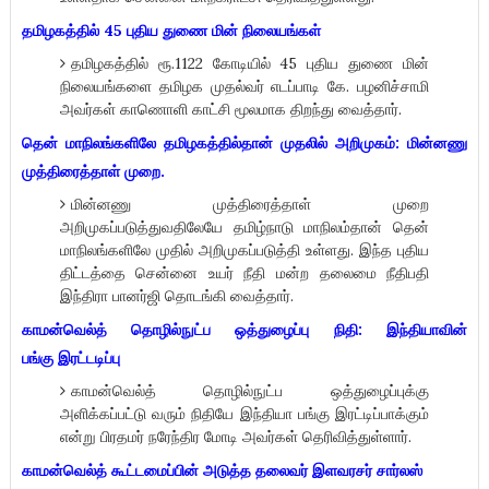
தமிழகத்தில் 45 புதிய துணை மின் நிலையங்கள்
தமிழகத்தில் ரூ.1122 கோடியில் 45 புதிய துணை மின்
நிலையங்களை தமிழக முதல்வர் எடப்பாடி கே. பழனிச்சாமி
அவர்கள் காணொளி காட்சி மூலமாக திறந்து வைத்தார்.
தென் மாநிலங்களிலே தமிழகத்தில்தான் முதலில் அறிமுகம்: மின்னணு
முத்திரைத்தாள் முறை.
மின்னணு முத்திரைத்தாள் முறை
அறிமுகப்படுத்துவதிலேயே தமிழ்நாடு மாநிலம்தான் தென்
மாநிலங்களிலே முதில் அறிமுகப்படுத்தி உள்ளது. இந்த புதிய
திட்டத்தை சென்னை உயர் நீதி மன்ற தலைமை நீதிபதி
இந்திரா பானர்ஜி தொடங்கி வைத்தார்.
காமன்வெல்த் தொழில்நுட்ப ஒத்துழைப்பு நிதி: இந்தியாவின்
பங்கு இரட்டடிப்பு
காமன்வெல்த் தொழில்நுட்ப ஒத்துழைப்புக்கு
அளிக்கப்பட்டு வரும் நிதியே இந்தியா பங்கு இரட்டிப்பாக்கும்
என்று பிரதமர் நரேந்திர மோடி அவர்கள் தெரிவித்துள்ளார்.
காமன்வெல்த் கூட்டமைப்பின் அடுத்த தலைவர் இளவரசர் சார்லஸ்