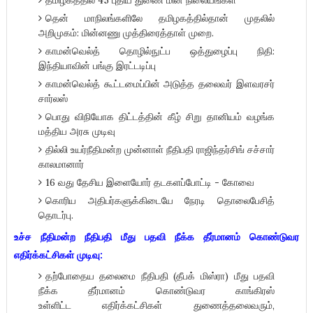
தமிழகத்தில் 45 புதிய துணை மின் நிலையங்கள்
தென் மாநிலங்களிலே தமிழகத்தில்தான் முதலில்
அறிமுகம்: மின்னணு முத்திரைத்தாள் முறை.
காமன்வெல்த் தொழில்நுட்ப ஒத்துழைப்பு நிதி:
இந்தியாவின் பங்கு இரட்டடிப்பு
காமன்வெல்த் கூட்டமைப்பின் அடுத்த தலைவர் இளவரசர்
சார்லஸ்
பொது விநியோக திட்டத்தின் கீழ் சிறு தானியம் வழங்க
மத்திய அரசு முடிவு
தில்லி உயர்நீதிமன்ற முன்னாள் நீதிபதி ராஜிந்தர்சிங் சச்சார்
காலமானார்
16 வது தேசிய இளையோர் தடகளப்போட்டி - கோவை
கொரிய அதிபர்களுக்கிடையே நேரடி தொலைபேசித்
தொடர்பு.
உச்ச நீதிமன்ற நீதிபதி மீது பதவி நீக்க தீர்மானம் கொண்டுவர
எதிர்க்கட்சிகள் முடிவு:
தற்போதைய தலைமை நீதிபதி (தீபக் மிஸ்ரா) மீது பதவி
நீக்க தீர்மானம் கொண்டுவர காங்கிரஸ்
உள்ளிட்ட எதிர்க்கட்சிகள் துணைத்தலைவரும்,