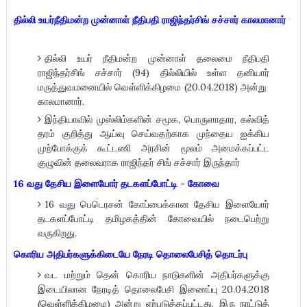
தில்லி உயர்நீதிமன்ற முன்னாள் நீதிபதி ராஜிந்தர்சிங் சச்சார் காலமானார்
தில்லி உயர் நீதிமன்ற முன்னாள் தலைமை நீதிபதி
ராஜிந்தர்சிங் சச்சார் (94) தில்லியில் உள்ள தனியார்
மருத்துவமனையில் வெள்ளிக்கிழமை (20.04.2018) அன்று
காலமானார்.
இந்தியாவில் முஸ்லிம்களின் சமூக, பொருளாதார, கல்வித்
தரம் குறித்து ஆய்வு செய்வதற்காக முந்தைய ஐக்கிய
முற்போக்குக் கூட்டணி அரசின் மூலம் அமைக்கப்பட்ட
குழுவின் தலைவராக ராஜிந்தர் சிங் சச்சார் இருந்தார்
16 வது தேசிய இளையோர் தடகளப்போட்டி - கோவை
16 வது பெடெரசன் கோப்பைக்கான தேசிய இளையோர்
தடகளப்போட்டி தமிழகத்தின் கோவையில் நடைபெற்று
வருகிறது.
கொரிய அதிபர்களுக்கிடையே நேரடி தொலைபேசித் தொடர்பு
வட மற்றும் தென் கொரிய நாடுகளின் அதிபர்களுக்கு
இடையிலான நேரடித் தொலைபேசி இணைப்பு 20.04.2018
(வெள்ளிக்கிழமை) அன்று ஏற்படுத்தப்பட்டது. இரு நாட்டுத்