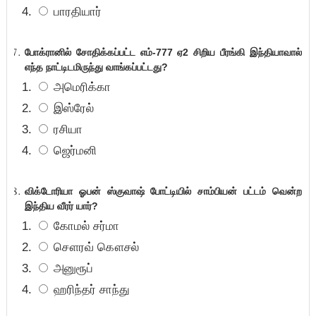
பாரதியார்
போக்ரானில் சோதிக்கப்பட்ட எம்-777 ஏ2 சிறிய பீரங்கி இந்தியாவால்
எந்த நாட்டிடமிருந்து வாங்கப்பட்டது
?
அமெரிக்கா
இஸ்ரேல்
ரசியா
ஜெர்மனி
விக்டோரியா ஓபன் ஸ்குவாஷ் போட்டியில் சாம்பியன் பட்டம் வென்ற
இந்திய வீரர் யார்
?
கோமல் சர்மா
சௌரவ் கௌசல்
அனுரூப்
ஹரிந்தர் சாந்து