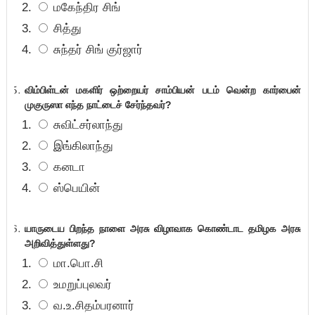
மகேந்திர சிங்
சித்து
சுந்தர் சிங் குர்ஜார்
விம்பிள்டன் மகளிர் ஒற்றையர் சாம்பியன் படம் வென்ற கார்பைன்
முகுருஸா எந்த நாட்டைச் சேர்ந்தவர்
?
சுவிட்சர்லாந்து
இங்கிலாந்து
கனடா
ஸ்பெயின்
யாருடைய பிறந்த நாளை அரசு விழாவாக கொண்டாட தமிழக அரசு
அறிவித்துள்ளது?
மா.பொ.சி
உமறுப்புலவர்
வ.உ.சிதம்பரனார்