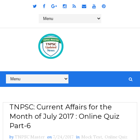
TNPSC: Current Affairs for the
Month of July 2017 : Online Quiz
Part-6
by
TNPSC Master
on
7/24/2017
in
Mock Test
,
Online Quiz