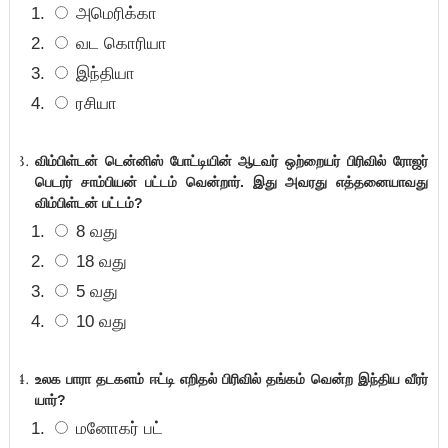
அமெரிக்கா
வட கொரியா
இந்தியா
ரசியா
விம்பிள்டன் டென்னிஸ் போட்டியின் ஆடவர் ஒற்றையர்
பிரிவில் ரோஜர்
பெடரர் சாம்பியன் பட்டம் வென்றார். இது அவரது எத்தனையாவது
விம்பிள்டன் பட்டம்
?
8 வது
18 வது
5 வது
10 வது
உலக பாரா தடகளம் ஈட்டி எறிதல் பிரிவில் தங்கம் வென்ற இந்திய வீரர்
யார்
?
மனோகர் பட்